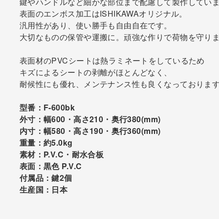
鍵やハンドルなど細かな部位まで配慮して製作してい
表面のエンボス加工はISHIKAWAオリジナル。
汎用性があり、使い勝手も自由自在です。
大切なものの保管や運搬に。頑強な作りで荷物を守り
表面材のPVCシートは熱ラミネートをしているため
キズによるシートの剥離がほとんどなく、
耐候性にも優れ、メンテナンス性も良くなっておりま
型番：F-600bk
外寸：幅600・高さ210・奥行380(mm)
内寸：幅580・高さ190・奥行360(mm)
重量：約5.0kg
素材：P.V.C・耐水合板
表面：黒色 P.V.C
付属品：鍵2個
生産国：日本