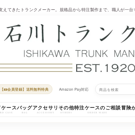
を支えてきたトランクメーカー。規格品から特注製作まで、職人が一
【🪪会員登録】送料無料特典
Amazon Pay対応
ドケース
バッグ
アクセサリ
その他
特注ケースのご相談
冒険
HARD CASE
BAG
ACCESSORY
OTHERS
ORDER MADE