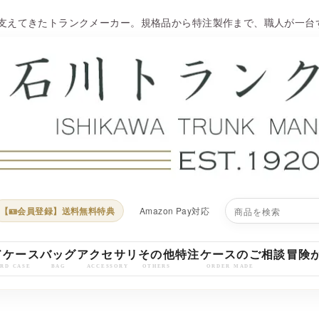
を支えてきたトランクメーカー。規格品から特注製作まで、職人が一
【🪪会員登録】送料無料特典
Amazon Pay対応
ドケース
バッグ
アクセサリ
その他
特注ケースのご相談
冒険
HARD CASE
BAG
ACCESSORY
OTHERS
ORDER MADE