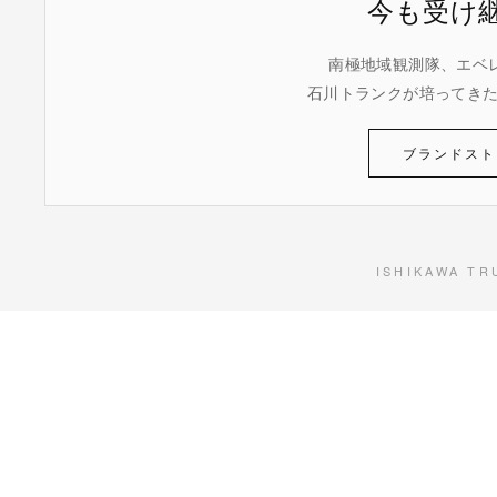
今も受け
南極地域観測隊、エベ
石川トランクが培ってき
ブランドスト
ISHIKAWA TR