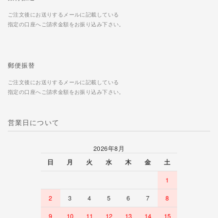
ご注文後にお送りするメールに記載している
指定の口座へご請求金額をお振り込み下さい。
郵便振替
ご注文後にお送りするメールに記載している
指定の口座へご請求金額をお振り込み下さい。
営業日について
2026年8月
日
月
火
水
木
金
土
1
2
3
4
5
6
7
8
9
10
11
12
13
14
15