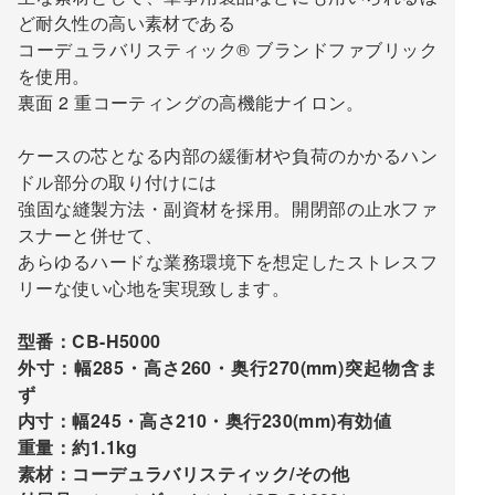
ど耐久性の高い素材である
コーデュラバリスティック® ブランドファブリック
を使用。
裏面 2 重コーティングの高機能ナイロン。
ケースの芯となる内部の緩衝材や負荷のかかるハン
ドル部分の取り付けには
強固な縫製方法・副資材を採用。開閉部の止水ファ
スナーと併せて、
あらゆるハードな業務環境下を想定したストレスフ
リーな使い心地を実現致します。
型番：CB-H5000
外寸：幅285・高さ260・奥行270(mm)突起物含ま
ず
内寸：幅245・高さ210・奥行230(mm)有効値
重量：約1.1kg
素材：コーデュラバリスティック/その他