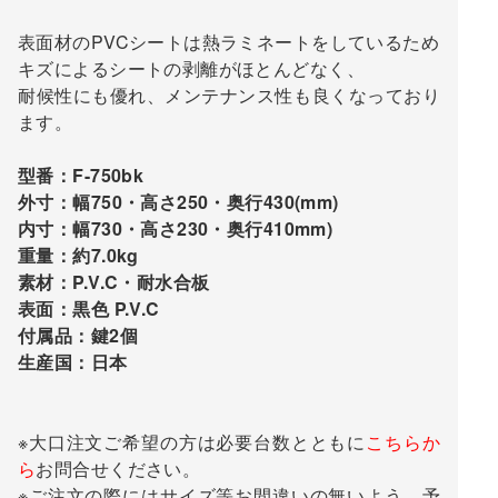
表面材のPVCシートは熱ラミネートをしているため
キズによるシートの剥離がほとんどなく、
耐候性にも優れ、メンテナンス性も良くなっており
ます。
型番：F-750bk
外寸：幅750・高さ250・奥行430(mm)
内寸：幅730・高さ230・奥行410mm)
重量：約7.0kg
素材：P.V.C・耐水合板
表面：黒色 P.V.C
付属品：鍵2個
生産国：日本
※大口注文ご希望の方は必要台数とともに
こちらか
ら
お問合せください。
※ご注文の際にはサイズ等お間違いの無いよう、予